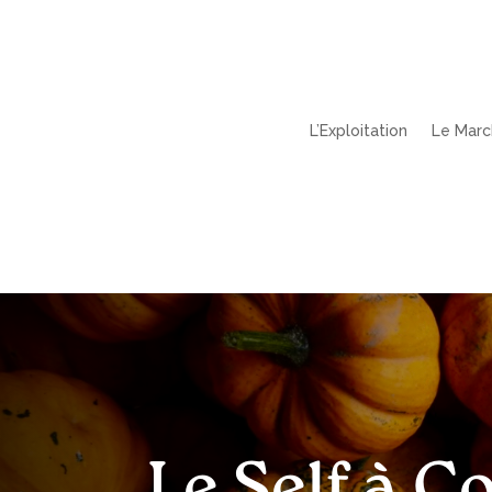
L’Exploitation
Le Marc
Le Self à C