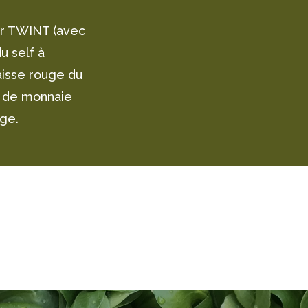
ar TWINT (avec
u self à
aisse rouge du
s de monnaie
nge.