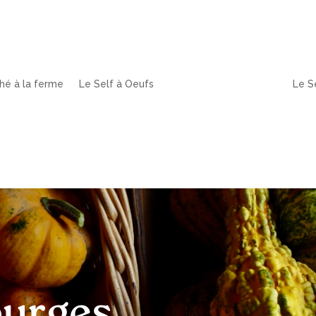
hé à la ferme
Le Self à Oeufs
Le S
ourges